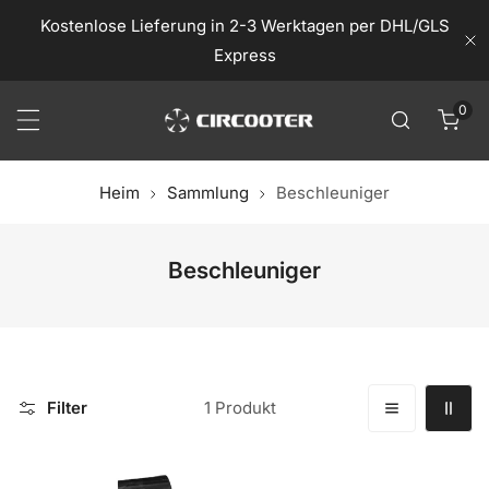
nhalt springen
Kostenlose Lieferung in 2-3 Werktagen per DHL/GLS
Na
Express
0
Arti
Heim
Sammlung
Beschleuniger
S
Beschleuniger
a
m
m
l
u
Filter
1 Produkt
n
g
Beschleuniger
: