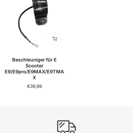
für
E
Scooter
E9/E9pro/E9MAX/E9TMAX
In den Warenkorb legen
Beschleuniger für E
Scooter
E9/E9pro/E9MAX/E9TMA
X
Regulärer
€39,99
Preis